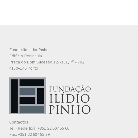
Fundação Ilídio Pinho
Edifício Península
Praça do Bom Sucesso 127/131, 7º – 702
4150–146 Porto
Contactos:
Tel. (Rede fixa) +351 22 607 55 60
Fax. +351 22 607 55 79