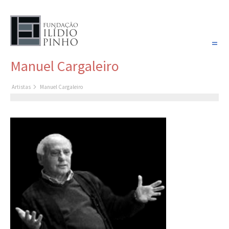
PORTUGUÊS
Manuel Cargaleiro
COLEÇÃO SONHOS
Artistas
Manuel Cargaleiro
Artistas
Coleção
Cronologia
Últimas aquisições
COLEÇÃO VIVÊNCIAS
Artistas
Cronologia