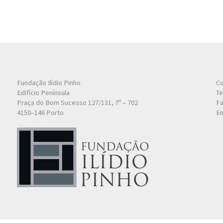
Fundação Ilídio Pinho
Co
Edifício Península
Te
Praça do Bom Sucesso 127/131, 7º – 702
Fa
4150–146 Porto
Em