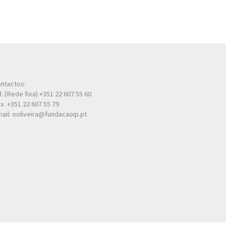
ntactos:
l. (Rede fixa) +351 22 607 55 60
x. +351 22 607 55 79
ail: ooliveira@fundacaoip.pt