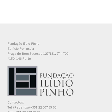
Fundação Ilídio Pinho
Edifício Península
Praça do Bom Sucesso 127/131, 7º – 702
4150–146 Porto
Contactos:
Tel. (Rede fixa) +351 22 607 55 60