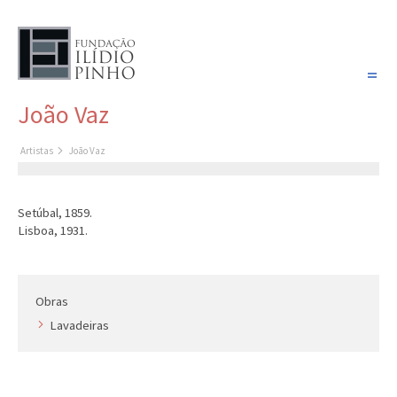
PORTUGUÊS
João Vaz
COLEÇÃO SONHOS
Artistas
João Vaz
Artistas
Coleção
Setúbal, 1859.
Cronologia
Lisboa, 1931.
Últimas aquisições
COLEÇÃO VIVÊNCIAS
Obras
Lavadeiras
Artistas
Cronologia