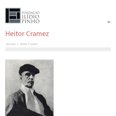
PORTUGUÊS
Heitor Cramez
COLEÇÃO SONHOS
Artistas
Heitor Cramez
Artistas
Coleção
Cronologia
Últimas aquisições
COLEÇÃO VIVÊNCIAS
Artistas
Cronologia