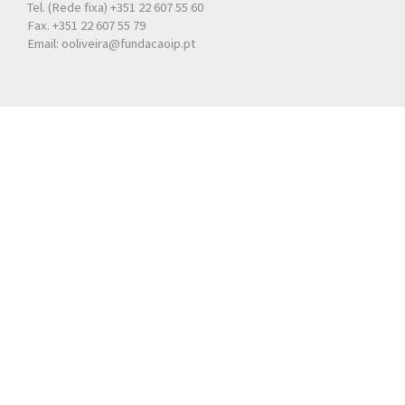
Tel. (Rede fixa) +351 22 607 55 60
Fax. +351 22 607 55 79
Email: ooliveira@fundacaoip.pt