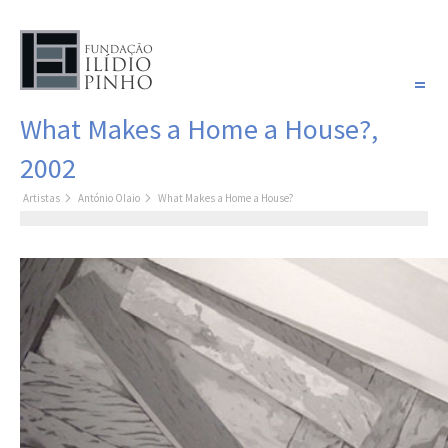
PORTUGUÊS
What Makes a Home a House?,
COLEÇÃO SONHOS
2002
Artistas
Artistas
António Olaio
What Makes a Home a House?
Coleção
Pintura
Fotografia
Desenho
Escultura
Filme /
Vídeo
Instalação
Livro de