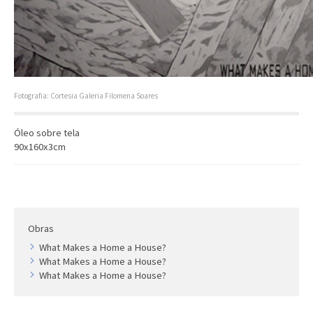
Artista
Outros
Gravura
Cronologia
Últimas aquisições
Fotografia: Cortesia Galeria Filomena Soares
COLEÇÃO VIVÊNCIAS
Óleo sobre tela
90x160x3cm
Artistas
Cronologia
Obras
What Makes a Home a House?
What Makes a Home a House?
What Makes a Home a House?