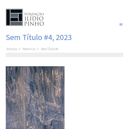
PORTUGUÊS
Sem Título #4, 2023
COLEÇÃO SONHOS
Artistas
Pedro Vaz
Sem Título #4
Artistas
Coleção
Pintura
Fotografia
Desenho
Escultura
Filme /
Vídeo
Instalação
Livro de