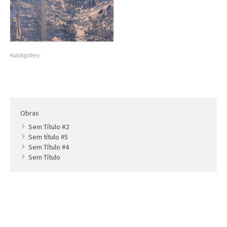
Artista
Outros
Gravura
Cronologia
Kubikgallery
Últimas aquisições
COLEÇÃO VIVÊNCIAS
Artistas
Obras
Cronologia
Sem Título #2
Sem título #5
Sem Título #4
Sem Título