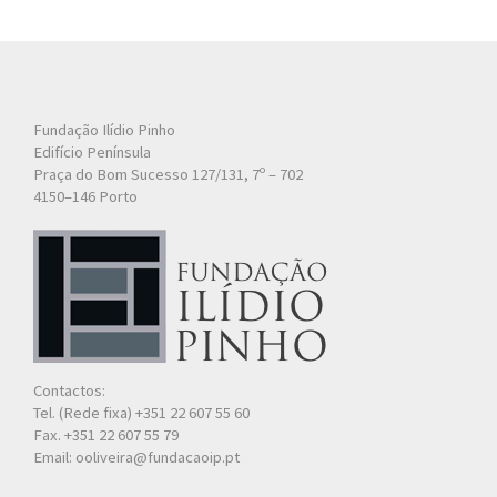
Fundação Ilídio Pinho
Edifício Península
Praça do Bom Sucesso 127/131, 7º – 702
4150–146 Porto
Contactos:
Tel. (Rede fixa) +351 22 607 55 60
Fax. +351 22 607 55 79
Email: ooliveira@fundacaoip.pt