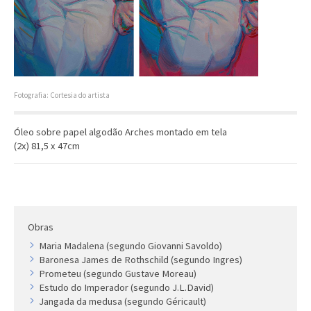
Artista
Outros
Gravura
Cronologia
Últimas aquisições
Fotografia: Cortesia do artista
COLEÇÃO VIVÊNCIAS
Óleo sobre papel algodão Arches montado em tela
(2x) 81,5 x 47cm
Artistas
Cronologia
Obras
Maria Madalena (segundo Giovanni Savoldo)
Baronesa James de Rothschild (segundo Ingres)
Prometeu (segundo Gustave Moreau)
Estudo do Imperador (segundo J.L.David)
Jangada da medusa (segundo Géricault)