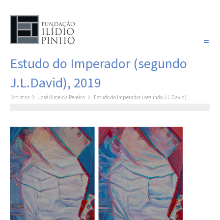
PORTUGUÊS
Estudo do Imperador (segundo
COLEÇÃO SONHOS
J.L.David), 2019
Artistas
Artistas
José Almeida Pereira
Estudo do Imperador (segundo J.L.David)
Coleção
Pintura
Fotografia
Desenho
Escultura
Filme /
Vídeo
Instalação
Livro de