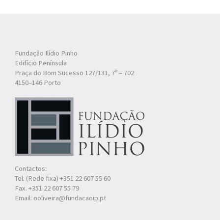
Fundação Ilídio Pinho
Edifício Península
Praça do Bom Sucesso 127/131, 7º – 702
4150–146 Porto
Contactos:
Tel. (Rede fixa) +351 22 607 55 60
Fax. +351 22 607 55 79
Email: ooliveira@fundacaoip.pt