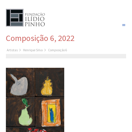
PORTUGUÊS
Composição 6, 2022
COLEÇÃO SONHOS
Artistas
Henrique Silva
Composição 6
Artistas
Coleção
Cronologia
Últimas aquisições
COLEÇÃO VIVÊNCIAS
Artistas
Cronologia