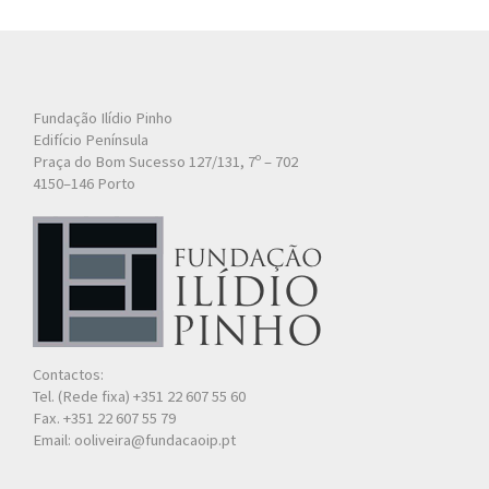
Fundação Ilídio Pinho
Edifício Península
Praça do Bom Sucesso 127/131, 7º – 702
4150–146 Porto
Contactos:
Tel. (Rede fixa) +351 22 607 55 60
Fax. +351 22 607 55 79
Email: ooliveira@fundacaoip.pt