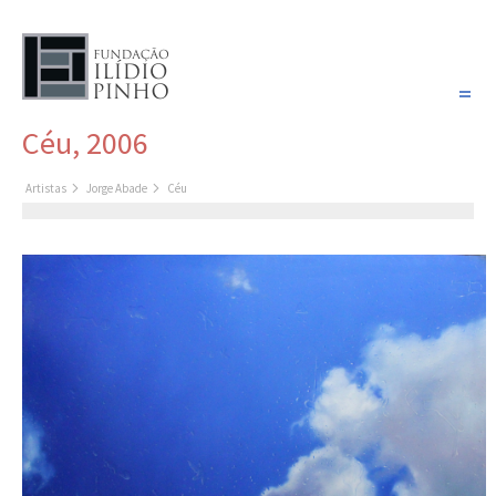
PORTUGUÊS
Céu, 2006
COLEÇÃO SONHOS
Artistas
Jorge Abade
Céu
Artistas
Coleção
Cronologia
Últimas aquisições
COLEÇÃO VIVÊNCIAS
Artistas
Cronologia