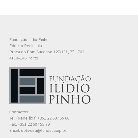
Fundação Ilídio Pinho
Edifício Península
Praça do Bom Sucesso 127/131, 7º – 702
4150–146 Porto
Contactos:
Tel. (Rede fixa) +351 22 607 55 60
Fax. +351 22 607 55 79
Email: ooliveira@fundacaoip.pt