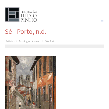
PORTUGUÊS
Sé - Porto, n.d.
COLEÇÃO SONHOS
Artistas
Dominguez Alvarez
Sé - Porto
Artistas
Coleção
Cronologia
Últimas aquisições
COLEÇÃO VIVÊNCIAS
Artistas
Cronologia