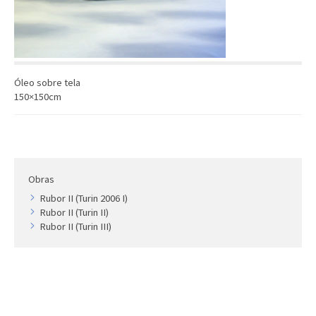
Artista
Outros
Gravura
Cronologia
Óleo sobre tela
Últimas aquisições
150×150cm
COLEÇÃO VIVÊNCIAS
Artistas
Cronologia
Obras
Rubor II (Turin 2006 I)
Rubor II (Turin II)
Rubor II (Turin III)