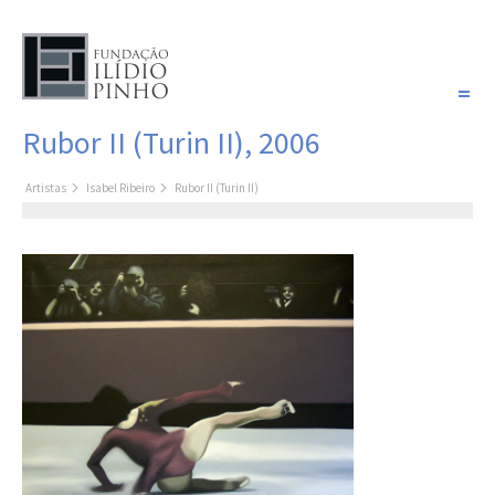
PORTUGUÊS
Rubor II (Turin II), 2006
COLEÇÃO SONHOS
Artistas
Isabel Ribeiro
Rubor II (Turin II)
Artistas
Coleção
Pintura
Fotografia
Desenho
Escultura
Filme /
Vídeo
Instalação
Livro de