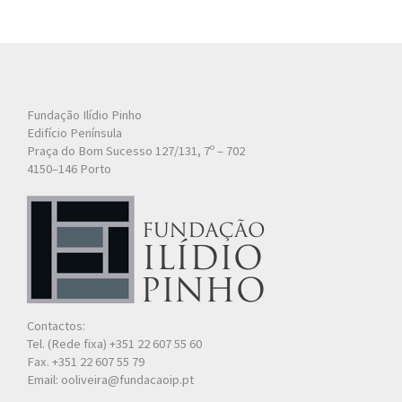
Fundação Ilídio Pinho
Edifício Península
Praça do Bom Sucesso 127/131, 7º – 702
4150–146 Porto
Contactos:
Tel. (Rede fixa) +351 22 607 55 60
Fax. +351 22 607 55 79
Email: ooliveira@fundacaoip.pt