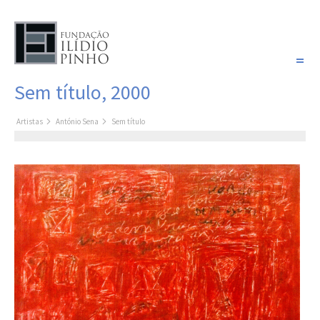
PORTUGUÊS
Sem título, 2000
COLEÇÃO SONHOS
Artistas
António Sena
Sem título
Artistas
Coleção
Pintura
Fotografia
Desenho
Escultura
Filme /
Vídeo
Instalação
Livro de