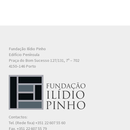
Fundação Ilídio Pinho
Edifício Península
Praça do Bom Sucesso 127/131, 7º – 702
4150–146 Porto
Contactos:
Tel. (Rede fixa) +351 22 607 55 60
Fax. +351 22 607 55 79