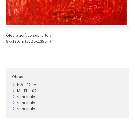
Artista
Outros
Gravura
Cronologia
Óleo e acrílico sobre tela
Últimas aquisições
97x130cm (102,5x135cm)
COLEÇÃO VIVÊNCIAS
Artistas
Cronologia
Obras
KW - 02 - A
M - TH - 02
Sem título
Sem título
Sem título