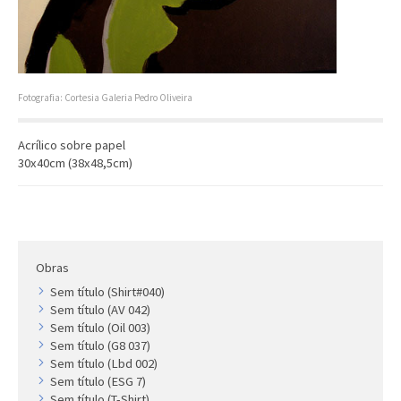
Artista
Outros
Gravura
Cronologia
Fotografia: Cortesia Galeria Pedro Oliveira
Últimas aquisições
Acrílico sobre papel
COLEÇÃO VIVÊNCIAS
30x40cm (38x48,5cm)
Artistas
Cronologia
Obras
Sem título (Shirt#040)
Sem título (AV 042)
Sem título (Oil 003)
Sem título (G8 037)
Sem título (Lbd 002)
Sem título (ESG 7)
Sem título (T-Shirt)