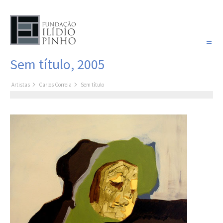
PORTUGUÊS
Sem título, 2005
COLEÇÃO SONHOS
Artistas
Carlos Correia
Sem título
Artistas
Coleção
Pintura
Fotografia
Desenho
Escultura
Filme /
Vídeo
Instalação
Livro de