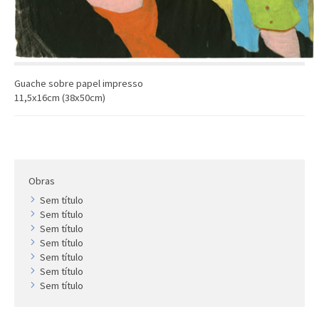
Artista
Outros
Gravura
Cronologia
Guache sobre papel impresso
Últimas aquisições
11,5x16cm (38x50cm)
COLEÇÃO VIVÊNCIAS
Artistas
Cronologia
Obras
Sem título
Sem título
Sem título
Sem título
Sem título
Sem título
Sem título