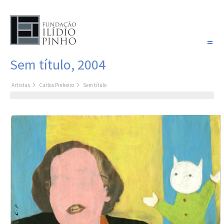
PORTUGUÊS
Sem título, 2004
COLEÇÃO SONHOS
Artistas
Carlos Pinheiro
Sem título
Artistas
Coleção
Pintura
Fotografia
Desenho
Escultura
Filme /
Vídeo
Instalação
Livro de