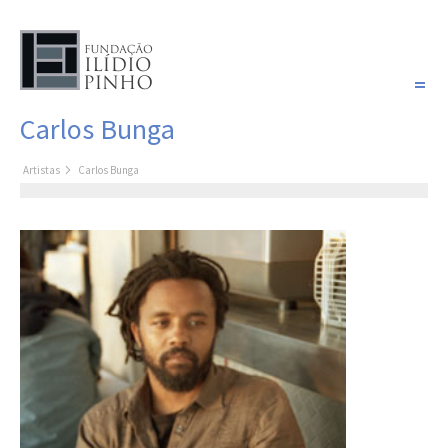
PORTUGUÊS
Carlos Bunga
COLEÇÃO SONHOS
Artistas
Carlos Bunga
Artistas
Coleção
Cronologia
Últimas aquisições
COLEÇÃO VIVÊNCIAS
Artistas
Cronologia