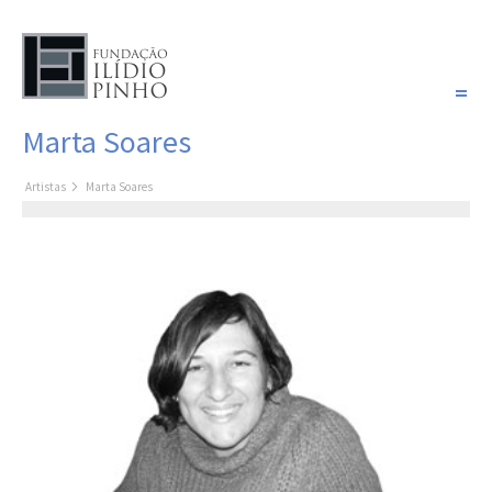
PORTUGUÊS
Marta Soares
COLEÇÃO SONHOS
Artistas
Marta Soares
Artistas
Coleção
Cronologia
Últimas aquisições
COLEÇÃO VIVÊNCIAS
Artistas
Cronologia