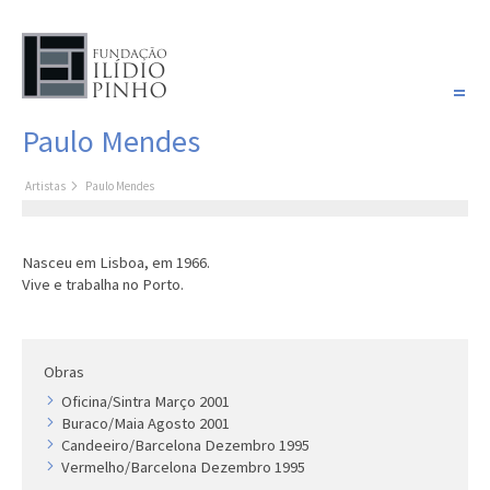
PORTUGUÊS
Paulo Mendes
COLEÇÃO SONHOS
Artistas
Paulo Mendes
Artistas
Coleção
Nasceu em Lisboa, em 1966.
Cronologia
Vive e trabalha no Porto.
Últimas aquisições
COLEÇÃO VIVÊNCIAS
Obras
Oficina/Sintra Março 2001
Artistas
Buraco/Maia Agosto 2001
Cronologia
Candeeiro/Barcelona Dezembro 1995
Vermelho/Barcelona Dezembro 1995