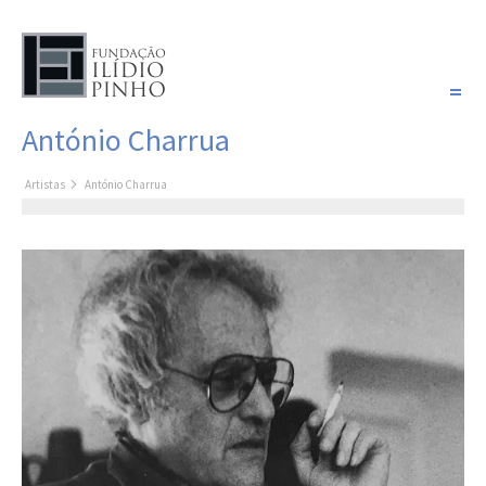
PORTUGUÊS
António Charrua
COLEÇÃO SONHOS
Artistas
António Charrua
Artistas
Coleção
Cronologia
Últimas aquisições
COLEÇÃO VIVÊNCIAS
Artistas
Cronologia