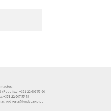
ntactos:
l. (Rede fixa) +351 22 607 55 60
x. +351 22 607 55 79
ail: ooliveira@fundacaoip.pt