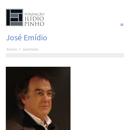
PORTUGUÊS
José Emídio
COLEÇÃO SONHOS
Artistas
José Emídio
Artistas
Coleção
Cronologia
Últimas aquisições
COLEÇÃO VIVÊNCIAS
Artistas
Cronologia