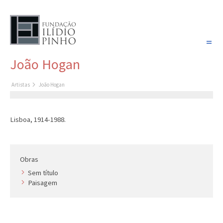
PORTUGUÊS
João Hogan
COLEÇÃO SONHOS
Artistas
João Hogan
Artistas
Coleção
Lisboa, 1914-1988.
Cronologia
Últimas aquisições
Obras
COLEÇÃO VIVÊNCIAS
Sem título
Paisagem
Artistas
Cronologia