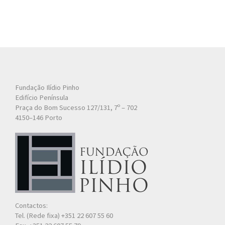
Fundação Ilídio Pinho
Edifício Península
Praça do Bom Sucesso 127/131, 7º – 702
4150–146 Porto
Contactos:
Tel. (Rede fixa) +351 22 607 55 60