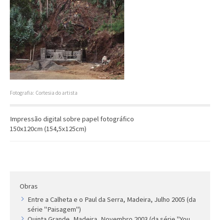
Artista
Outros
Gravura
Cronologia
Últimas aquisições
COLEÇÃO VIVÊNCIAS
Fotografia: Cortesia do artista
Artistas
Impressão digital sobre papel fotográfico
Cronologia
150x120cm (154,5x125cm)
Obras
Entre a Calheta e o Paul da Serra, Madeira, Julho 2005 (da
série "Paisagem")
Quinta Grande, Madeira, Novembro 2003 (da série "You