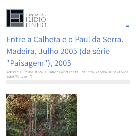
PORTUGUÊS
Entre a Calheta e o Paul da Serra,
COLEÇÃO SONHOS
Madeira, Julho 2005 (da série
Artistas
"Paisagem"), 2005
Coleção
Pintura
Artistas
Paulo Catrica
Entre a Calheta e o Paul da Serra, Madeira, Julho 2005 (da
Fotografia
série "Paisagem")
Desenho
Escultura
Filme /
Vídeo
Instalação
Livro de