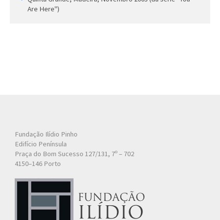
Are Here")
Fundação Ilídio Pinho
Edifício Península
Praça do Bom Sucesso 127/131, 7º – 702
4150–146 Porto