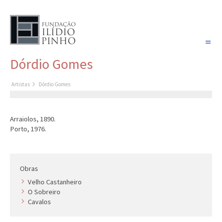
PORTUGUÊS
Dórdio Gomes
COLEÇÃO SONHOS
Artistas
Dórdio Gomes
Artistas
Coleção
Arraiolos, 1890.
Cronologia
Porto, 1976.
Últimas aquisições
COLEÇÃO VIVÊNCIAS
Obras
Velho Castanheiro
Artistas
O Sobreiro
Cronologia
Cavalos